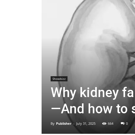
Showbizz
Why kidney fai
—And how to s
By
Publisher
-
July 31, 2025
664
0