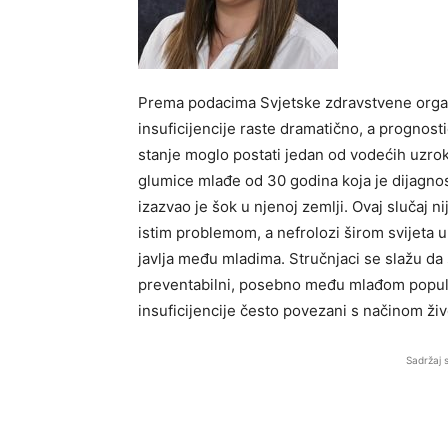
Prema podacima Svjetske zdravstvene organ
insuficijencije raste dramatično, a prognost
stanje moglo postati jedan od vodećih uzrok
glumice mlađe od 30 godina koja je dijagnos
izazvao je šok u njenoj zemlji. Ovaj slučaj n
istim problemom, a nefrolozi širom svijeta 
javlja među mladima. Stručnjaci se slažu da 
preventabilni, posebno među mlađom populac
insuficijencije često povezani s načinom ži
Sadržaj 