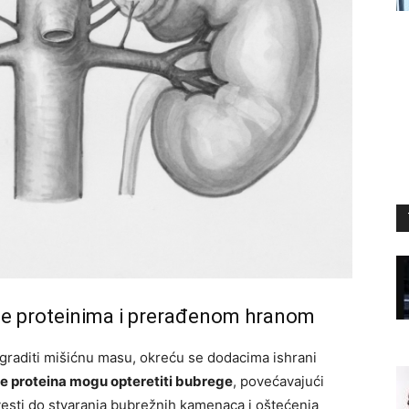
te proteinima i prerađenom hranom
izgraditi mišićnu masu, okreću se dodacima ishrani
ne proteina mogu opteretiti bubrege
, povećavajući
vesti do stvaranja bubrežnih kamenaca i oštećenja