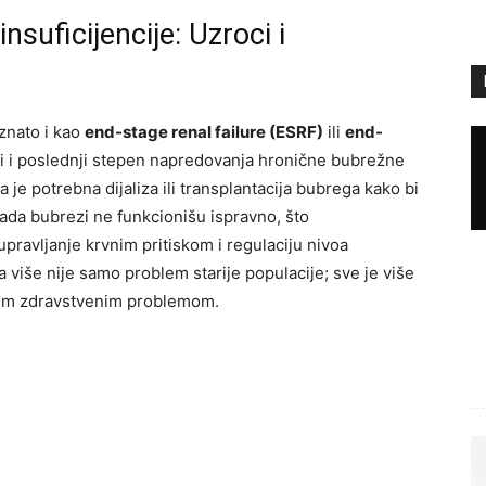
suficijencije: Uzroci i
znato i kao
end-stage renal failure (ESRF)
ili
end-
eti i poslednji stepen napredovanja hronične bubrežne
 je potrebna dijaliza ili transplantacija bubrega kako bi
 kada bubrezi ne funkcionišu ispravno, što
upravljanje krvnim pritiskom i regulaciju nivoa
ja više nije samo problem starije populacije; sve je više
ljnim zdravstvenim problemom.