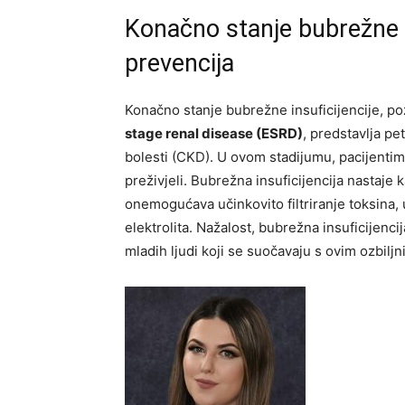
Konačno stanje bubrežne in
prevencija
Konačno stanje bubrežne insuficijencije, po
stage renal disease (ESRD)
, predstavlja p
bolesti (CKD). U ovom stadijumu, pacijentima
preživjeli. Bubrežna insuficijencija nastaje
onemogućava učinkovito filtriranje toksina, 
elektrolita. Nažalost, bubrežna insuficijenci
mladih ljudi koji se suočavaju s ovim ozbi