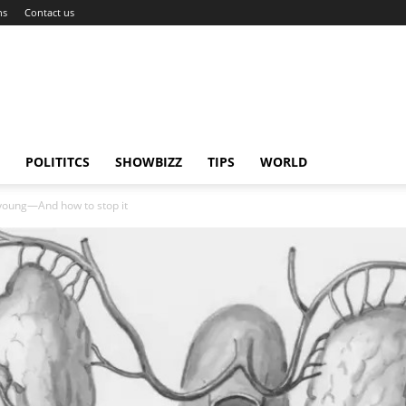
ns
Contact us
POLITITCS
SHOWBIZZ
TIPS
WORLD
e young—And how to stop it