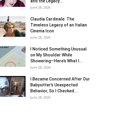
and the Legacy...
June 28, 2026
Claudia Cardinale: The
Timeless Legacy of an Italian
Cinema Icon
June 28, 2026
I Noticed Something Unusual
on My Shoulder While
Showering—Here’s What I...
June 28, 2026
I Became Concerned After Our
Babysitter’s Unexpected
Behavior, So I Checked...
June 28, 2026