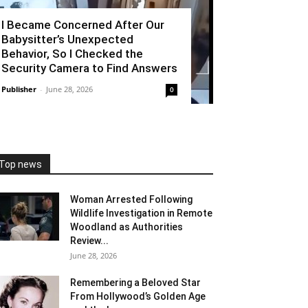
I Became Concerned After Our
Babysitter’s Unexpected
Behavior, So I Checked the
Security Camera to Find Answers
Publisher
-
June 28, 2026
0
Top news
Woman Arrested Following
Wildlife Investigation in Remote
Woodland as Authorities
Review...
June 28, 2026
Remembering a Beloved Star
From Hollywood’s Golden Age