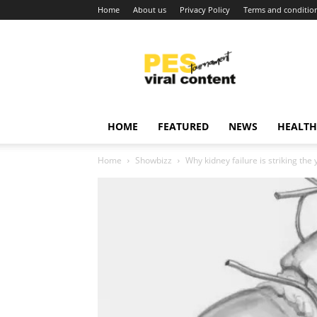
Home
About us
Privacy Policy
Terms and conditio
Viral
content
around
world
HOME
FEATURED
NEWS
HEALTH
Home
Showbizz
Why kidney failure is striking th