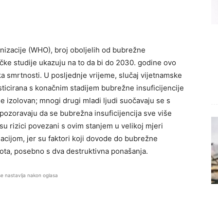
izacije (WHO), broj oboljelih od bubrežne
ičke studije ukazuju na to da bi do 2030. godine ovo
a smrtnosti. U posljednje vrijeme, slučaj vijetnamske
ticirana s konačnim stadijem bubrežne insuficijencije
ije izolovan; mnogi drugi mladi ljudi suočavaju se s
upozoravaju da se bubrežna insuficijencija sve više
su rizici povezani s ovim stanjem u velikoj mjeri
ijom, jer su faktori koji dovode do bubrežne
vota, posebno s dva destruktivna ponašanja.
se nastavlja nakon oglasa